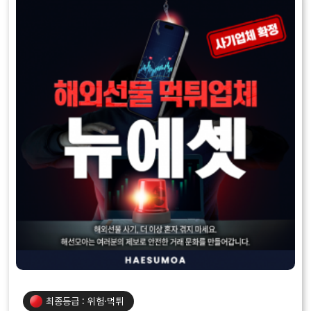
최종등급 : 위험·먹튀