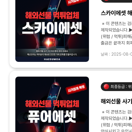
스카이에셋 해
※ 이 콘텐츠는 
제작되었습니다.▶
(위험 / 먹튀)피
출금은 끝까지 회피
날짜 : 2025-08-0
최종등급 : 
해외선물 사기
※ 이 콘텐츠는 
제작되었습니다.▶
(위험 / 먹튀)피
안심시키고 유입시킨