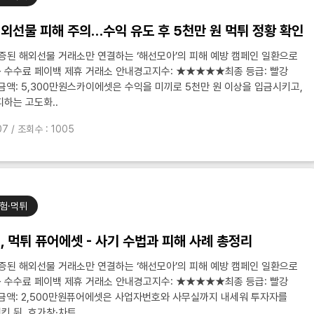
외선물 피해 주의…수익 유도 후 5천만 원 먹튀 정황 확인
검증된 해외선물 거래소만 연결하는 ‘해선모아’의 피해 예방 캠페인 일환으로
 수수료 페이백 제휴 거래소 안내경고지수: ★★★★★최종 등급: 빨강
해금액: 5,300만원스카이에셋은 수익을 미끼로 5천만 원 이상을 입금시키고,
하는 고도화..
7 / 조회수 : 1005
위험·먹튀
, 먹튀 퓨어에셋 - 사기 수법과 피해 사례 총정리
검증된 해외선물 거래소만 연결하는 ‘해선모아’의 피해 예방 캠페인 일환으로
 수수료 페이백 제휴 거래소 안내경고지수: ★★★★★최종 등급: 빨강
해금액: 2,500만원퓨어에셋은 사업자번호와 사무실까지 내세워 투자자를
 뒤, 호가창·차트..