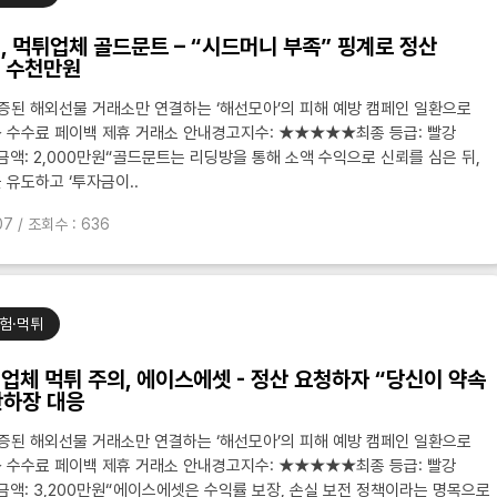
, 먹튀업체 골드문트 – “시드머니 부족” 핑계로 정산
 수천만원
검증된 해외선물 거래소만 연결하는 ‘해선모아’의 피해 예방 캠페인 일환으로
 수수료 페이백 제휴 거래소 안내경고지수: ★★★★★최종 등급: 빨강
해금액: 2,000만원“골드문트는 리딩방을 통해 소액 수익으로 신뢰를 심은 뒤,
유도하고 ‘투자금이..
07 / 조회수 : 636
위험·먹튀
업체 먹튀 주의, 에이스에셋 - 정산 요청하자 “당신이 약속
반하장 대응
 검증된 해외선물 거래소만 연결하는 ‘해선모아’의 피해 예방 캠페인 일환으로
 수수료 페이백 제휴 거래소 안내경고지수: ★★★★★최종 등급: 빨강
해금액: 3,200만원“에이스에셋은 수익률 보장, 손실 보전 정책이라는 명목으로